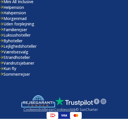
Mini All Inclusive
Helpension
Halvpension
Morgenmad
Uden forplejning
Familierejser
Luksushoteller
Byhoteller
Lejlighedshoteller
Værelsesvalg
Strandhoteller
Vandrutsjebaner
Kun fly
Sommerrejser
Cookieindstillinger
Cookiepolitik
© SunCharter