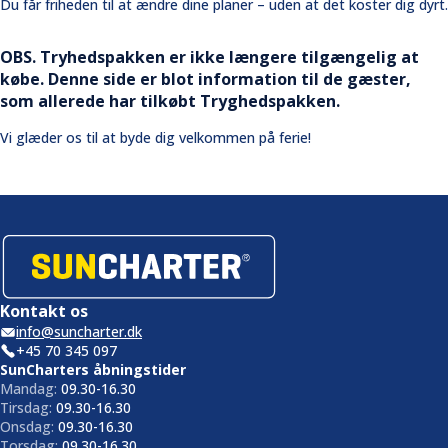
Du får friheden til at ændre dine planer – uden at det koster dig dyrt.
OBS. Tryhedspakken er ikke længere tilgængelig at
købe. Denne side er blot information til de gæster,
som allerede har tilkøbt Tryghedspakken.
Vi glæder os til at byde dig velkommen på ferie!
Kontakt os
info@suncharter.dk
+45 70 345 097
SunCharters åbningstider
Mandag:
09.30-16.30
Tirsdag:
09.30-16.30
Onsdag:
09.30-16.30
Torsdag:
09.30-16.30