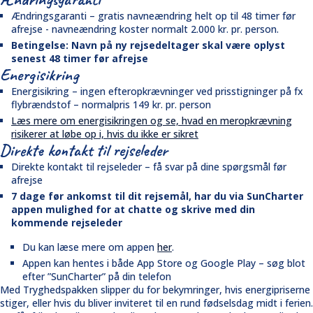
Ændringsgaranti – gratis navneændring helt op til 48 timer før
afrejse - navneændring koster normalt 2.000 kr. pr. person.
Betingelse: Navn på ny rejsedeltager skal være oplyst
senest 48 timer før afrejse
Energisikring
Energisikring – ingen efteropkrævninger ved prisstigninger på fx
flybrændstof – normalpris 149 kr. pr. person
Læs mere om energisikringen og se, hvad en meropkrævning
risikerer at løbe op i, hvis du ikke er sikret
Direkte kontakt til rejseleder
Direkte kontakt til rejseleder – få svar på dine spørgsmål før
afrejse
7 dage før ankomst til dit rejsemål, har du via SunCharter
appen mulighed for at chatte og skrive med din
kommende rejseleder
Du kan læse mere om appen
her
.
Appen kan hentes i både App Store og Google Play – søg blot
efter ”SunCharter” på din telefon
Med Tryghedspakken slipper du for bekymringer, hvis energipriserne
stiger, eller hvis du bliver inviteret til en rund fødselsdag midt i ferien.